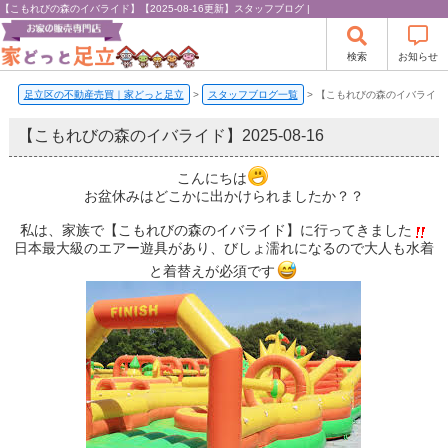
【こもれびの森のイバライド】【2025-08-16更新】スタッフブログ |
検索
お知らせ
足立区の不動産売買｜家どっと足立
>
スタッフブログ一覧
>
【こもれびの森のイバライド
【こもれびの森のイバライド】
2025-08-16
こんにちは
お盆休みはどこかに出かけられましたか？？
私は、家族で【こもれびの森のイバライド】に行ってきました
日本最大級のエアー遊具があり、びしょ濡れになるので大人も水着
と着替えが必須です