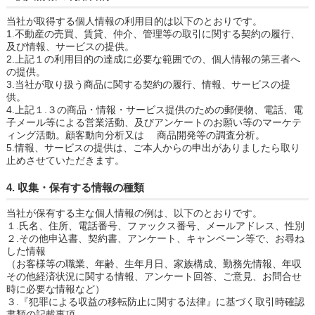
当社が取得する個人情報の利用目的は以下のとおりです。
1.不動産の売買、賃貸、仲介、管理等の取引に関する契約の履行、
及び情報、サービスの提供。
2.上記１の利用目的の達成に必要な範囲での、個人情報の第三者へ
の提供。
3.当社が取り扱う商品に関する契約の履行、情報、サービスの提
供。
4.上記１.３の商品・情報・サービス提供のための郵便物、電話、電
子メール等による営業活動、及びアンケートのお願い等のマーケテ
ィング活動。顧客動向分析又は 商品開発等の調査分析。
5.情報、サービスの提供は、ご本人からの申出がありましたら取り
止めさせていただきます。
4. 収集・保有する情報の種類
当社が保有する主な個人情報の例は、以下のとおりです。
１.氏名、住所、電話番号、ファックス番号、メールアドレス、性別
２.その他申込書、契約書、アンケート、キャンペーン等で、お尋ね
した情報
（お客様等の職業、年齢、生年月日、家族構成、勤務先情報、年収
その他経済状況に関する情報、アンケート回答、ご意見、お問合せ
時に必要な情報など）
３.『犯罪による収益の移転防止に関する法律』に基づく取引時確認
書類の記載事項