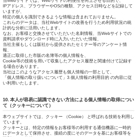
当Webサイトでは、Webサイトの利便性を向上させる目的で、
IPアドレス、ブラウザーやOSの種類、アクセス日時などを記録して
いますが、
特定の個人を識別できるような情報は含まれておりません。
これらのデータは、当社Webサイトの改善を行うため利用状況の統
計的な分析に活用いたします。
なお、お客様と交換させていただいた名刺情報、当Webサイトでの
資料請求やダウンロード時に入力いただいた情報、
当社主催もしくは販社から提供されたセミナー等のアンケート情
報、
適正に取得した市販の名簿等の個人情報を、
Cookie等の技術を用いて収集したアクセス履歴と関連付けて記録す
る場合があります。
当社はこのようなアクセス履歴も個人情報の一部として、
「個人情報の取り扱いについて」3.個人情報の利用目的 の内容に従
い利用いたします。
10. 本人が容易に認識できない方法による個人情報の取得につい
て（クッキーについて）
本ウェブサイトでは、クッキー （Cookie） と呼ばれる技術を利用し
ています。
クッキーとは、特定の情報をお客様等の利用する通信機器に一時的
にデータとして保持させ、接続の度にそのデータを基にお客様等を