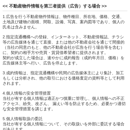
<< 不動産物件情報を第三者提供（広告）する場合 >>
1.広告を行う不動産物件情報は、物件種目、所在地、価格、交通、
土地及び建物の面積、間取、設備、写真、案内図等であり、個人の
氏名は含みません。
2.指定流通機構への登録、インターネット、不動産情報誌、チラシ
等の広告媒体を通じて直接、または他の不動産会社を通じて間接的
（当社の同意のもと、他の不動産会社が広告を行う場合等を含む）
に、契約の相手方や売買・賃貸借希望者に提供されます。
契約が成立した場合は、速やかに成約報告（成約年月日、価格）を
広告媒体主等へ行い、広告を停止します。
3.成約情報は、指定流通機構や民間の広告媒体主により集計、加工
もしくは分析され、他の取引における価格査定の資料等として利用
されます。
4.個人情報の安全管理措置
当社が有する個人情報は適正かつ慎重に管理し、個人情報への不正
アクセス、紛失、改ざん、 漏えい等を防止するため、必要かつ適切
な安全管理措置を講じます。
5.個人情報取扱の委託
当社が有する個人情報について、その取扱いを外部に委託する場合
があります。