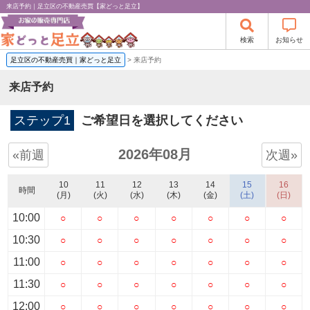
来店予約｜足立区の不動産売買【家どっと足立】
検索
お知らせ
足立区の不動産売買｜家どっと足立
>
来店予約
来店予約
ステップ1
ご希望日を選択してください
2026年08月
«前週
次週»
10
11
12
13
14
15
16
時間
(月)
(火)
(水)
(木)
(金)
(土)
(日)
10:00
○
○
○
○
○
○
○
10:30
○
○
○
○
○
○
○
11:00
○
○
○
○
○
○
○
11:30
○
○
○
○
○
○
○
12:00
○
○
○
○
○
○
○