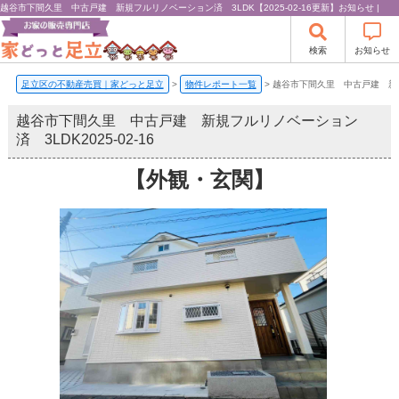
越谷市下間久里 中古戸建 新規フルリノベーション済 3LDK【2025-02-16更新】お知らせ |
検索
お知らせ
足立区の不動産売買｜家どっと足立
>
物件レポート一覧
>
越谷市下間久里 中古戸建 新
越谷市下間久里 中古戸建 新規フルリノベーション
済 3LDK
2025-02-16
【外観・玄関】