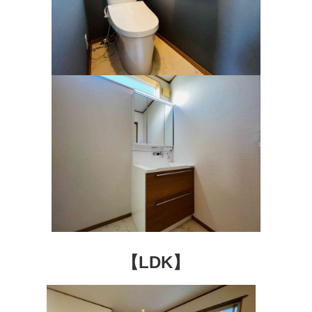
【LDK】