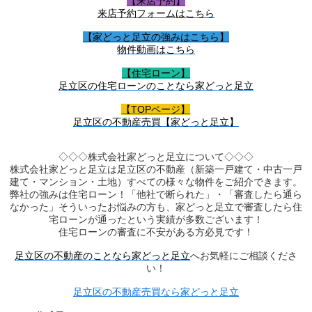
【来店予約】
来店予約フォームはこちら
【家どっと足立の強みはこちら】
物件動画はこちら
【住宅ローン】
足立区の住宅ローンのことなら家どっと足立
【TOPページ】
足立区の不動産売買【家どっと足立】
◇◇◇株式会社家どっと足立について◇◇◇
株式会社家どっと足立は足立区の不動産（新築一戸建て・中古一戸
建て・マンション・土地）すべての様々な物件をご紹介できます。
弊社の強みは住宅ローン！「他社で断られた」・「審査したら通ら
なかった」そういったお悩みの方も、家どっと足立で審査したら住
宅ローンが通ったという実績が多数ございます！
住宅ローンの審査に不安がある方必見です！
足立区の不動産のことなら家どっと足立
へお気軽にご相談くださ
い！
足立区の不動産売買なら家どっと足立