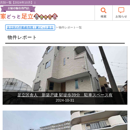
月別一覧【2024年10月】 |
検索
お知らせ
足立区の不動産売買｜家どっと足立
>
物件レポート一覧
物件レポート
足立区舎人 新築戸建 駅徒歩39分 駐車スペース有
2024-10-31