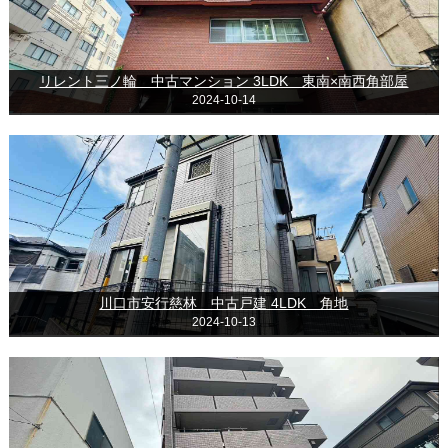
リレント三ノ輪 中古マンション 3LDK 東南×南西角部屋
2024-10-14
川口市安行慈林 中古戸建 4LDK 角地
2024-10-13