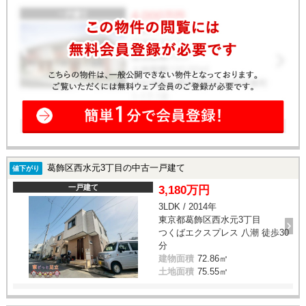
葛飾区西水元3丁目の中古一戸建て
値下がり
一戸建て
3,180万円
3LDK / 2014年
東京都葛飾区西水元3丁目
つくばエクスプレス 八潮 徒歩30
分
建物面積
72.86㎡
土地面積
75.55㎡