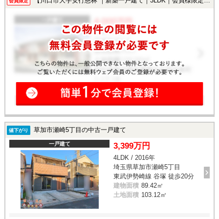
【川口市大字安行慈林 ｜新築一戸建て｜3LDK｜会員様限定で公開中！】
会員限定
草加市瀬崎5丁目の中古一戸建て
値下がり
一戸建て
3,399万円
4LDK / 2016年
埼玉県草加市瀬崎5丁目
東武伊勢崎線 谷塚 徒歩20分
建物面積
89.42㎡
土地面積
103.12㎡