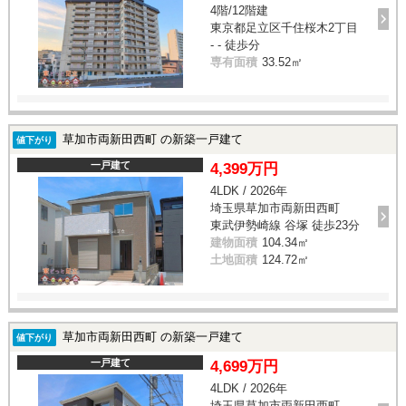
4階/12階建
東京都足立区千住桜木2丁目
- - 徒歩分
専有面積
33.52㎡
草加市両新田西町 の新築一戸建て
値下がり
一戸建て
4,399万円
4LDK / 2026年
埼玉県草加市両新田西町
東武伊勢崎線 谷塚 徒歩23分
建物面積
104.34㎡
土地面積
124.72㎡
草加市両新田西町 の新築一戸建て
値下がり
一戸建て
4,699万円
4LDK / 2026年
埼玉県草加市両新田西町