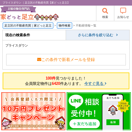
プライスダウン ｜足立区の不動産売買【家どっと足立】
検索
お知らせ
足立区の不動産売買｜家どっと足立
>
物件検索
>
不動産情報一覧
現在の検索条件
さらに条件を絞り込む
プライスダウン
この条件で新着メールを登録
100件
見つかりました！
会員限定物件は
6420
件あります。
今すぐ見る