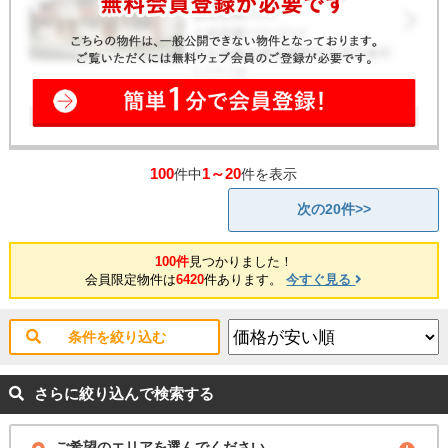
100
1～20
件中
件を表示
次の20件>>
100件
見つかりました！
会員限定物件は
6420
件あります。
今すぐ見る
条件を絞り込む
さらに絞り込んで検索する
ご希望のエリアを選んでください