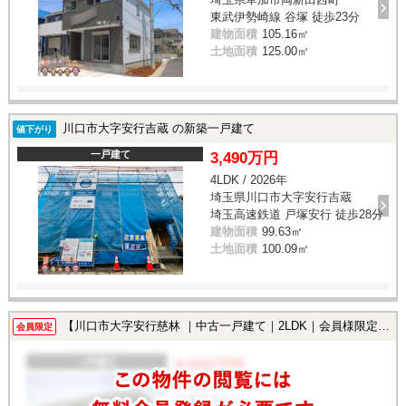
東武伊勢崎線 谷塚 徒歩23分
建物面積
105.16㎡
土地面積
125.00㎡
川口市大字安行吉蔵 の新築一戸建て
値下がり
一戸建て
3,490万円
4LDK / 2026年
埼玉県川口市大字安行吉蔵
埼玉高速鉄道 戸塚安行 徒歩28分
建物面積
99.63㎡
土地面積
100.09㎡
【川口市大字安行慈林 ｜中古一戸建て｜2LDK｜会員様限定で公開中！】
会員限定