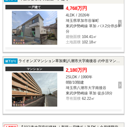
一戸建て
4,768万円
4LDK / 2026年
埼玉県草加市谷塚町
東武伊勢崎線 草加 バス2分停歩9
分
建物面積
104.41㎡
土地面積
102.18㎡
ライオンズマンション草加東|八潮市大字南後谷 の中古マンション
値下がり
マンション
2,180万円
2SLDK / 1990年
8階/10階建
埼玉県八潮市大字南後谷
東武伊勢崎線 草加 徒歩18分
専有面積
62.22㎡