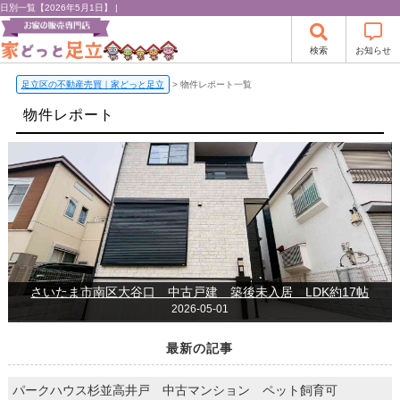
日別一覧【2026年5月1日】 |
検索
お知らせ
足立区の不動産売買｜家どっと足立
>
物件レポート一覧
物件レポート
さいたま市南区大谷口 中古戸建 築後未入居 LDK約17帖
2026-05-01
最新の記事
パークハウス杉並高井戸 中古マンション ペット飼育可